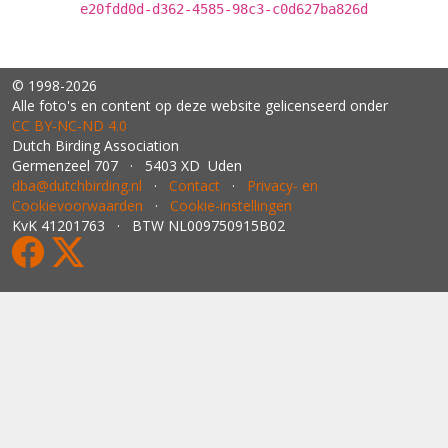
e20fdd0d-d362-4585-98c3-c0d627ba826d
© 1998-2026
Alle foto's en content op deze website gelicenseerd onder
CC BY‑NC‑ND 4.0
Dutch Birding Association
Germenzeel 707 · 5403 XD Uden
dba@dutchbirding.nl
·
Contact
·
Privacy- en
Cookievoorwaarden
·
Cookie-instellingen
KvK 41201763 · BTW NL009750915B02