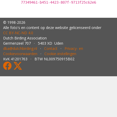
77349461-b451-4423-807f-9713f25c62e6
© 1998-2026
Alle foto's en content op deze website gelicenseerd onder
CC BY‑NC‑ND 4.0
Dutch Birding Association
Germenzeel 707 · 5403 XD Uden
dba@dutchbirding.nl
·
Contact
·
Privacy- en
Cookievoorwaarden
·
Cookie-instellingen
KvK 41201763 · BTW NL009750915B02