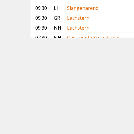
09:30
LI
Slangenarend
09:30
GR
Lachstern
09:30
NH
Lachstern
07:30
NH
Gestreepte Strandloper
06:15
OV
Waterrietzanger
06:06
GE
Waterrietzanger
Vorige
Volgende
Copyright
© 2005-2026
Alle foto's en content en content op deze website
gelicenseerd onder
CC BY‑NC‑ND 4.0