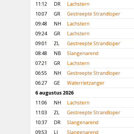
11:12
DR
Lachstern
10:07
GR
Gestreepte Strandloper
09:48
NH
Lachstern
09:24
GR
Lachstern
09:01
ZL
Gestreepte Strandloper
08:48
NB
Slangenarend
07:21
GR
Lachstern
06:55
NH
Gestreepte Strandloper
06:27
GE
Waterrietzanger
6 augustus 2026
11:06
NH
Lachstern
11:03
ZL
Gestreepte Strandloper
10:37
DR
Slangenarend
09:53
LI
Slangenarend