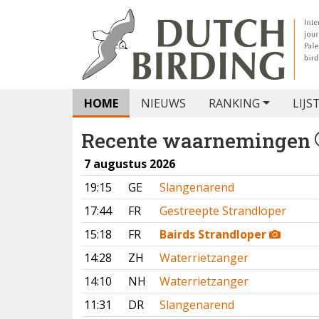
HOME
NIEUWS
RANKING
LIJS
Recente waarnemingen
7 augustus 2026
19:15
GE
Slangenarend
17:44
FR
Gestreepte Strandloper
15:18
FR
Bairds Strandloper
14:28
ZH
Waterrietzanger
14:10
NH
Waterrietzanger
11:31
DR
Slangenarend