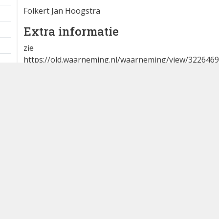
Folkert Jan Hoogstra
Extra informatie
zie
https://old.waarneming.nl/waarneming/view/322646
Bron
DB Alerts App voor Android
Dutch Birding Association
Germenzeel 707 · 5403 XD Uden
dutchbirdalerts@dutchbirding.nl
·
Contact
·
Privacy- en C
instellingen