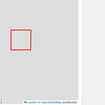
Leaflet
|
©
OpenStreetMap
contributors