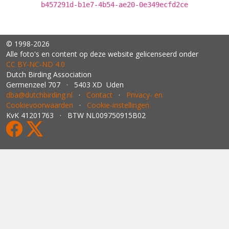
b457291d-b1e7-4b54-ae20-0e349ecfd2ce
© 1998-2026
Alle foto's en content op deze website gelicenseerd onder
CC BY‑NC‑ND 4.0
Dutch Birding Association
Germenzeel 707 · 5403 XD Uden
dba@dutchbirding.nl
·
Contact
·
Privacy- en
Cookievoorwaarden
·
Cookie-instellingen
KvK 41201763 · BTW NL009750915B02