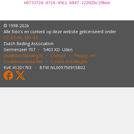
e073372d-d724-4561-b847-12202bc29bee
© 1998-2026
Alle foto's en content op deze website gelicenseerd onder
CC BY‑NC‑ND 4.0
Dutch Birding Association
Germenzeel 707 · 5403 XD Uden
dba@dutchbirding.nl
·
Contact
·
Privacy- en
Cookievoorwaarden
·
Cookie-instellingen
KvK 41201763 · BTW NL009750915B02