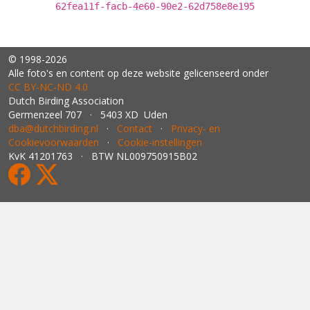
62fea11f-facb-4e60-90e2-62d758e8e195
© 1998-2026
Alle foto's en content op deze website gelicenseerd onder
CC BY‑NC‑ND 4.0
Dutch Birding Association
Germenzeel 707 · 5403 XD Uden
dba@dutchbirding.nl
·
Contact
·
Privacy- en
Cookievoorwaarden
·
Cookie-instellingen
KvK 41201763 · BTW NL009750915B02