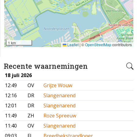
1 km
Leaflet
|
©
OpenStreetMap
contributors
Recente waarnemingen
18 juli 2026
12:49
OV
Grijze Wouw
12:16
DR
Slangenarend
12:01
DR
Slangenarend
11:49
ZH
Roze Spreeuw
11:40
OV
Slangenarend
09:03
FL
Breedbekstrandloper