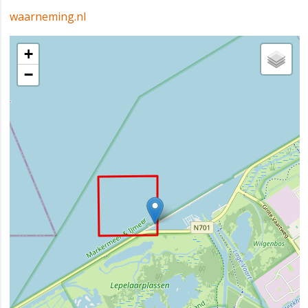
waarneming.nl
+
−