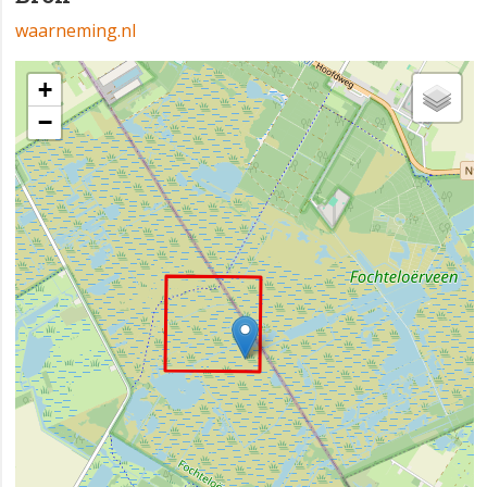
waarneming.nl
+
−