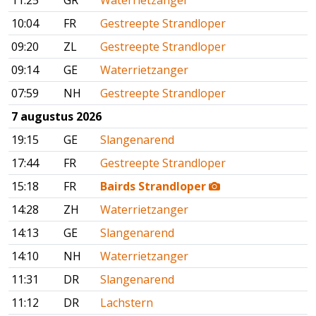
11:25
GR
Waterrietzanger
10:04
FR
Gestreepte Strandloper
09:20
ZL
Gestreepte Strandloper
09:14
GE
Waterrietzanger
07:59
NH
Gestreepte Strandloper
7 augustus 2026
19:15
GE
Slangenarend
17:44
FR
Gestreepte Strandloper
15:18
FR
Bairds Strandloper
14:28
ZH
Waterrietzanger
14:13
GE
Slangenarend
14:10
NH
Waterrietzanger
11:31
DR
Slangenarend
11:12
DR
Lachstern