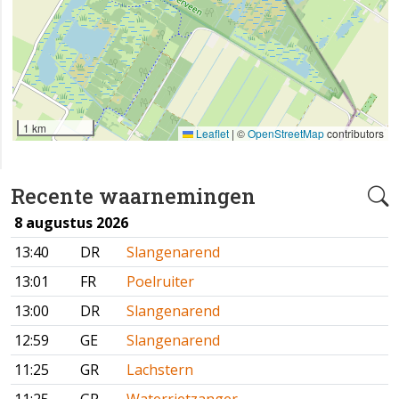
1 km
Leaflet
|
©
OpenStreetMap
contributors
Recente waarnemingen
8 augustus 2026
13:40
DR
Slangenarend
13:01
FR
Poelruiter
13:00
DR
Slangenarend
12:59
GE
Slangenarend
11:25
GR
Lachstern