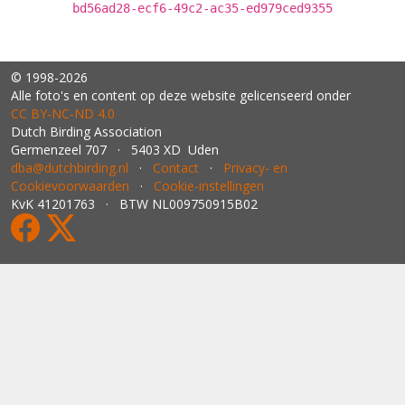
bd56ad28-ecf6-49c2-ac35-ed979ced9355
© 1998-2026
Alle foto's en content op deze website gelicenseerd onder
CC BY‑NC‑ND 4.0
Dutch Birding Association
Germenzeel 707 · 5403 XD Uden
dba@dutchbirding.nl
·
Contact
·
Privacy- en
Cookievoorwaarden
·
Cookie-instellingen
KvK 41201763 · BTW NL009750915B02