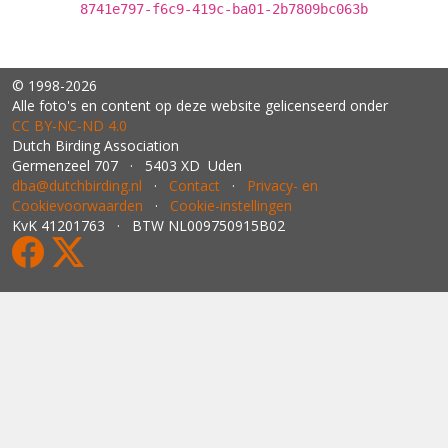
8741e797-f6c9-419c-ba01-2b7809bc063b
© 1998-2026
Alle foto's en content op deze website gelicenseerd onder
CC BY‑NC‑ND 4.0
Dutch Birding Association
Germenzeel 707 · 5403 XD Uden
dba@dutchbirding.nl
·
Contact
·
Privacy- en
Cookievoorwaarden
·
Cookie-instellingen
KvK 41201763 · BTW NL009750915B02