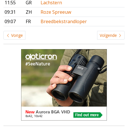
11:55
GR
Lachstern
09:31
ZH
Roze Spreeuw
09:07
FR
Breedbekstrandloper
Vorige
Volgende