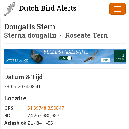
Dutch Bird Alerts
Dougalls Stern
Sterna dougallii
· Roseate Tern
Datum & Tijd
28-06-2024 08:41
Locatie
GPS
51.39748 3.50847
RD
24,263 380,387
Atlasblok
ZL 48-41-55