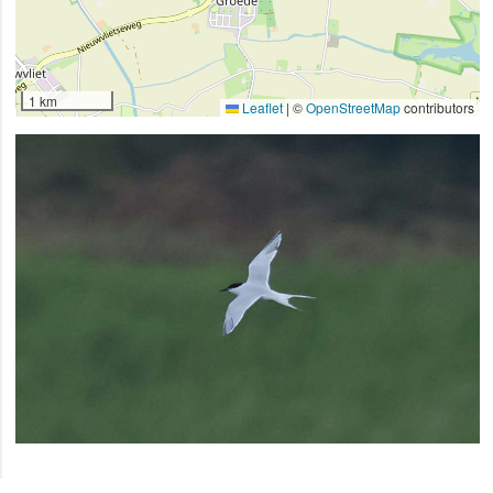
1 km
Leaflet
|
©
OpenStreetMap
contributors