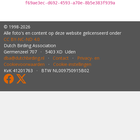
f69ae3ec-d692-4593-a70e-8b5e383f939a
© 1998-2026
Alle foto's en content op deze website gelicenseerd onder
CC BY‑NC‑ND 4.0
Dutch Birding Association
Germenzeel 707 · 5403 XD Uden
dba@dutchbirding.nl
·
Contact
·
Privacy- en
Cookievoorwaarden
·
Cookie-instellingen
KvK 41201763 · BTW NL009750915B02