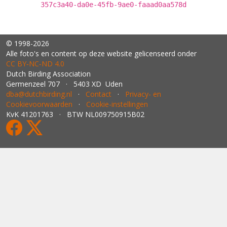
357c3a40-da0e-45fb-9ae0-faaad0aa578d
© 1998-2026
Alle foto's en content op deze website gelicenseerd onder
CC BY‑NC‑ND 4.0
Dutch Birding Association
Germenzeel 707 · 5403 XD Uden
dba@dutchbirding.nl
·
Contact
·
Privacy- en
Cookievoorwaarden
·
Cookie-instellingen
KvK 41201763 · BTW NL009750915B02