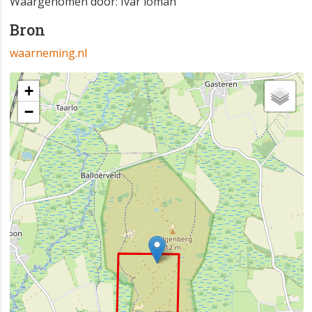
Waargenomen door: Ivar loman
Bron
waarneming.nl
+
−