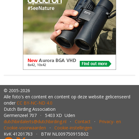
© 2005-2026
Alle foto's en content en content op deze website gelicenseerd
onder
CC BY‑NC‑ND 4.0
Dutch Birding Association
Germenzeel 707 · 5403 XD Uden
dutchbirdalerts@dutchbirding.nl
·
Contact
·
Privacy- en
Cookie-voorwaarden
·
Cookie-instellingen
KvK 41201763 · BTW NL009750915B02