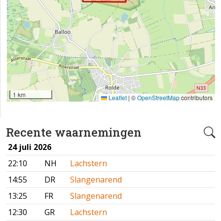
1 km
Leaflet
|
©
OpenStreetMap
contributors
Recente waarnemingen
24 juli 2026
22:10
NH
Lachstern
14:55
DR
Slangenarend
13:25
FR
Slangenarend
12:30
GR
Lachstern