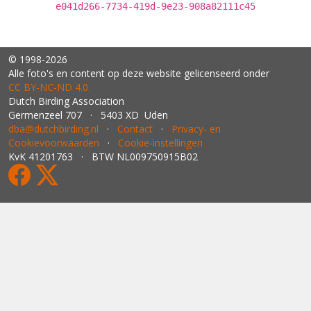
e041d266-7734-419d-9e23-908a82111c45
© 1998-2026
Alle foto's en content op deze website gelicenseerd onder
CC BY‑NC‑ND 4.0
Dutch Birding Association
Germenzeel 707 · 5403 XD Uden
dba@dutchbirding.nl
·
Contact
·
Privacy- en
Cookievoorwaarden
·
Cookie-instellingen
KvK 41201763 · BTW NL009750915B02