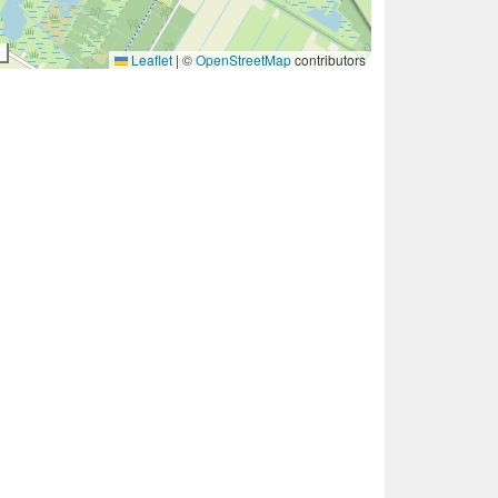
Leaflet
|
©
OpenStreetMap
contributors