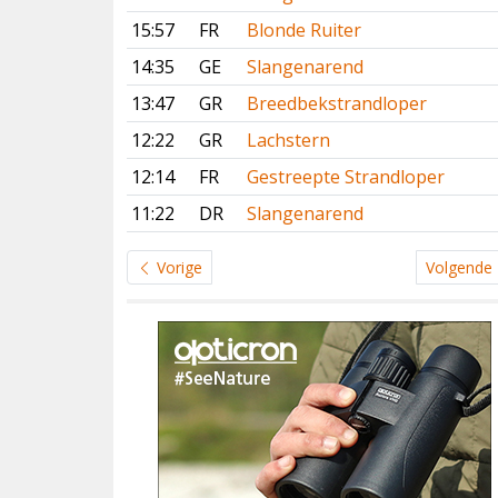
15:57
FR
Blonde Ruiter
14:35
GE
Slangenarend
13:47
GR
Breedbekstrandloper
12:22
GR
Lachstern
12:14
FR
Gestreepte Strandloper
11:22
DR
Slangenarend
Vorige
Volgende