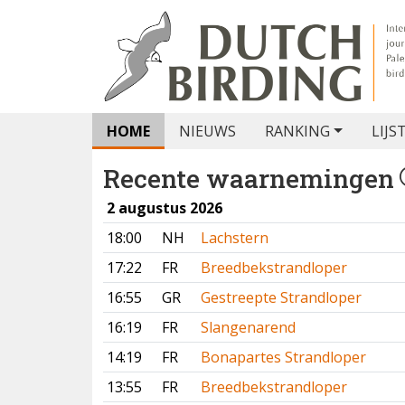
HOME
NIEUWS
RANKING
LIJS
Recente waarnemingen
2 augustus 2026
18:00
NH
Lachstern
17:22
FR
Breedbekstrandloper
16:55
GR
Gestreepte Strandloper
16:19
FR
Slangenarend
14:19
FR
Bonapartes Strandloper
13:55
FR
Breedbekstrandloper