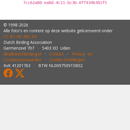
7cc62a00-ea0d-4c11-bc3b-0ff434b301f5
© 1998-2026
Alle foto's en content op deze website gelicenseerd onder
CC BY‑NC‑ND 4.0
Dutch Birding Association
Germenzeel 707 · 5403 XD Uden
dba@dutchbirding.nl
·
Contact
·
Privacy- en
Cookievoorwaarden
·
Cookie-instellingen
KvK 41201763 · BTW NL009750915B02