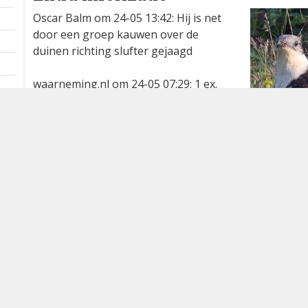
Oscar Balm om 24-05 13:42: Hij is net
door een groep kauwen over de
duinen richting slufter gejaagd
waarneming.nl om 24-05 07:29: 1 ex.
Waargenomen door:
Johan Benjert
Bron
waarneming.nl
Dutch Birding Association
Germenzeel 707 · 5403 XD Uden