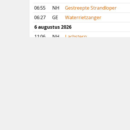
06:55
NH
Gestreepte Strandloper
06:27
GE
Waterrietzanger
6 augustus 2026
11:06
NH
Lachstern
11:03
ZL
Gestreepte Strandloper
10:37
DR
Slangenarend
09:53
LI
Slangenarend
Vorige
Volgende
Copyright
© 2005-2026
Alle foto's en content en content op deze website