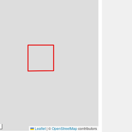
Leaflet
|
©
OpenStreetMap
contributors