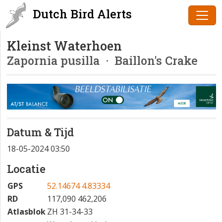
Dutch Bird Alerts
Kleinst Waterhoen
Zapornia pusilla
· Baillon's Crake
Datum & Tijd
18-05-2024 03:50
Locatie
GPS
52.14674 4.83334
RD
117,090 462,206
Atlasblok
ZH 31-34-33