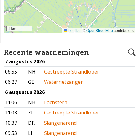
1 km
Leaflet
|
©
OpenStreetMap
contributors
Recente waarnemingen
7 augustus 2026
06:55
NH
Gestreepte Strandloper
06:27
GE
Waterrietzanger
6 augustus 2026
11:06
NH
Lachstern
11:03
ZL
Gestreepte Strandloper
10:37
DR
Slangenarend
09:53
LI
Slangenarend