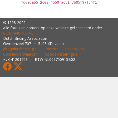
fdd9cab5-2c02-4550-ac51-7b05f97f34f1
© 1998-2026
Alle foto's en content op deze website gelicenseerd onder
CC BY‑NC‑ND 4.0
Dutch Birding Association
Germenzeel 707 · 5403 XD Uden
dba@dutchbirding.nl
·
Contact
·
Privacy- en
Cookievoorwaarden
·
Cookie-instellingen
KvK 41201763 · BTW NL009750915B02