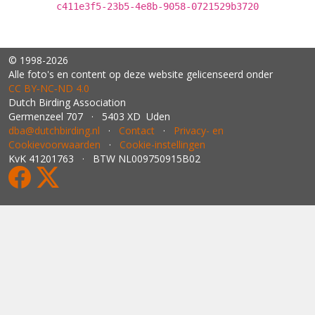
c411e3f5-23b5-4e8b-9058-0721529b3720
© 1998-2026
Alle foto's en content op deze website gelicenseerd onder
CC BY‑NC‑ND 4.0
Dutch Birding Association
Germenzeel 707 · 5403 XD Uden
dba@dutchbirding.nl
·
Contact
·
Privacy- en
Cookievoorwaarden
·
Cookie-instellingen
KvK 41201763 · BTW NL009750915B02