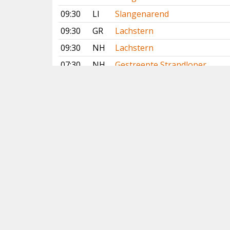
09:30
LI
Slangenarend
09:30
GR
Lachstern
09:30
NH
Lachstern
07:30
NH
Gestreepte Strandloper
06:15
OV
Waterrietzanger
06:06
GE
Waterrietzanger
Vorige
Volgende
Copyright
© 2005-2026
Alle foto's en content en content op deze website
gelicenseerd onder
CC BY‑NC‑ND 4.0