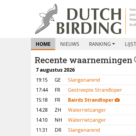
HOME
NIEUWS
RANKING
LIJS
Recente waarnemingen
7 augustus 2026
19:15
GE
Slangenarend
17:44
FR
Gestreepte Strandloper
15:18
FR
Bairds Strandloper
14:28
ZH
Waterrietzanger
14:10
NH
Waterrietzanger
11:31
DR
Slangenarend