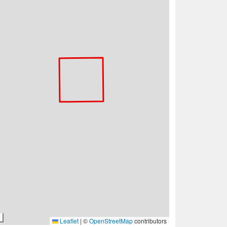
Leaflet
|
©
OpenStreetMap
contributors