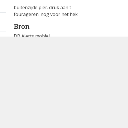
buitenzijde pier. druk aan t
fourageren. nog voor het hek
Bron
DB Alerts mobiel
Dutch Birding Association
Germenzeel 707 · 5403 XD Uden
dutchbirdalerts@dutchbirding.nl
·
Contact
·
Privacy- en C
instellingen