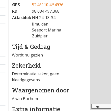
GPS
52.46110 4.54976
RD
98,084 497,368
Atlasblok
NH 24-18-34
IJmuiden
Seaport Marina
Zuidpier
Tijd & Gedrag
Wordt nu gezien
Zekerheid
Determinatie zeker, geen
kleedgegevens
Waargenomen door
Alwin Borhem
1 km
Extra informatie