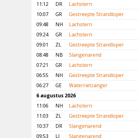
11:12
DR
Lachstern
10:07
GR
Gestreepte Strandloper
09:48
NH
Lachstern
09:24
GR
Lachstern
09:01
ZL
Gestreepte Strandloper
08:48
NB
Slangenarend
07:21
GR
Lachstern
06:55
NH
Gestreepte Strandloper
06:27
GE
Waterrietzanger
6 augustus 2026
11:06
NH
Lachstern
11:03
ZL
Gestreepte Strandloper
10:37
DR
Slangenarend
09:53
LI
Slangenarend