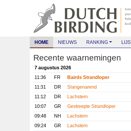
HOME
NIEUWS
RANKING
LIJS
Recente waarnemingen
7 augustus 2026
11:36
FR
Bairds Strandloper
11:31
DR
Slangenarend
11:12
DR
Lachstern
10:07
GR
Gestreepte Strandloper
09:48
NH
Lachstern
09:24
GR
Lachstern