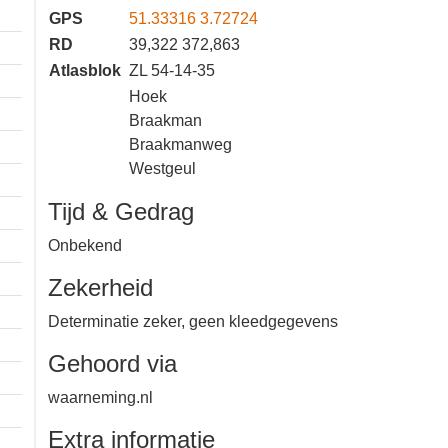
GPS
51.33316 3.72724
RD
39,322 372,863
Atlasblok
ZL 54-14-35
Hoek
Braakman
Braakmanweg
Westgeul
Tijd & Gedrag
Onbekend
Zekerheid
Determinatie zeker, geen
kleedgegevens
Gehoord via
waarneming.nl