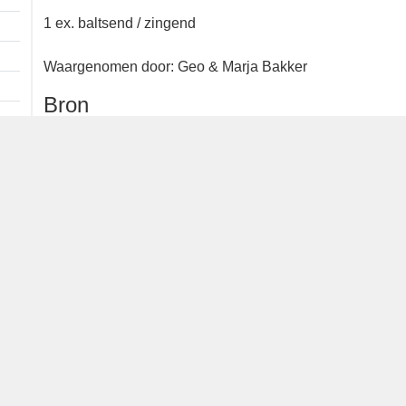
Extra informatie
1 ex. baltsend / zingend
Waargenomen door: Geo & Marja
Bakker
Bron
waarneming.nl
Dutch Birding Association
Germenzeel 707 · 5403 XD Uden