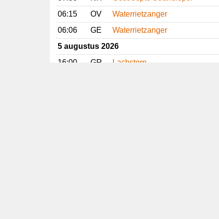
06:15
OV
Waterrietzanger
06:06
GE
Waterrietzanger
5 augustus 2026
16:00
GR
Lachstern
15:20
FR
Slangenarend
14:51
ZH
Grijze Wouw
14:09
FR
Gestreepte Strandloper
Vorige
Volgende
Copyright
© 2005-2026
Alle foto's en content en content op deze website