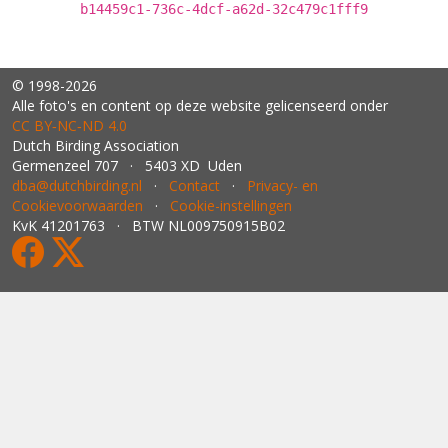
b14459c1-736c-4dcf-a62d-32c479c1fff9
© 1998-2026
Alle foto's en content op deze website gelicenseerd onder
CC BY‑NC‑ND 4.0
Dutch Birding Association
Germenzeel 707 · 5403 XD Uden
dba@dutchbirding.nl
·
Contact
·
Privacy- en
Cookievoorwaarden
·
Cookie-instellingen
KvK 41201763 · BTW NL009750915B02