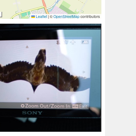
Leaflet
|
©
OpenStreetMap
contributors