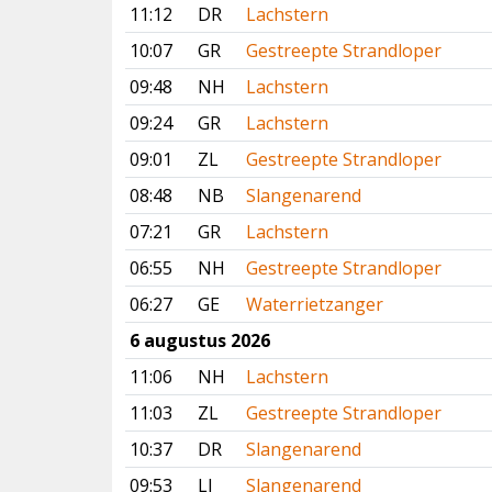
11:12
DR
Lachstern
10:07
GR
Gestreepte Strandloper
09:48
NH
Lachstern
09:24
GR
Lachstern
09:01
ZL
Gestreepte Strandloper
08:48
NB
Slangenarend
07:21
GR
Lachstern
06:55
NH
Gestreepte Strandloper
06:27
GE
Waterrietzanger
6 augustus 2026
11:06
NH
Lachstern
11:03
ZL
Gestreepte Strandloper
10:37
DR
Slangenarend
09:53
LI
Slangenarend