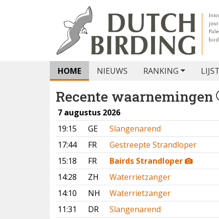
HOME
NIEUWS
RANKING
LIJS
Recente waarnemingen
7 augustus 2026
19:15
GE
Slangenarend
17:44
FR
Gestreepte Strandloper
15:18
FR
Bairds Strandloper
14:28
ZH
Waterrietzanger
14:10
NH
Waterrietzanger
11:31
DR
Slangenarend