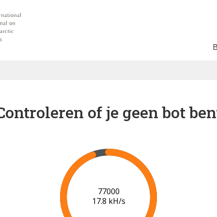
Controleren of je geen bot ben
83000
18.2 kH/s