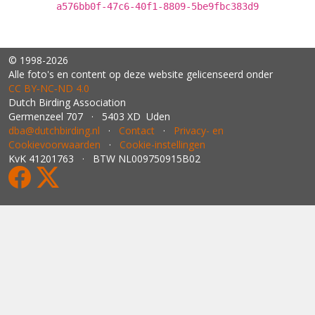
a576bb0f-47c6-40f1-8809-5be9fbc383d9
© 1998-2026
Alle foto's en content op deze website gelicenseerd onder
CC BY‑NC‑ND 4.0
Dutch Birding Association
Germenzeel 707 · 5403 XD Uden
dba@dutchbirding.nl
·
Contact
·
Privacy- en
Cookievoorwaarden
·
Cookie-instellingen
KvK 41201763 · BTW NL009750915B02