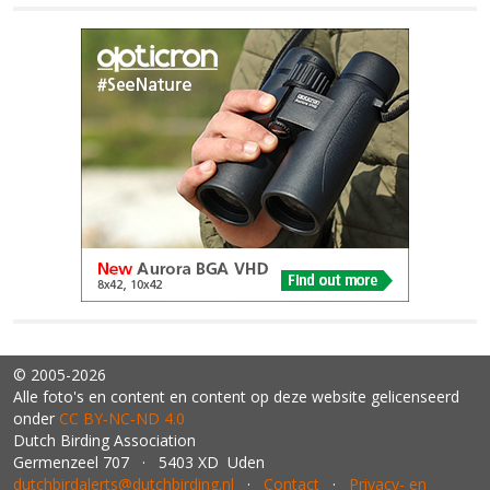
© 2005-2026
Alle foto's en content en content op deze website gelicenseerd
onder
CC BY‑NC‑ND 4.0
Dutch Birding Association
Germenzeel 707 · 5403 XD Uden
dutchbirdalerts@dutchbirding.nl
·
Contact
·
Privacy- en