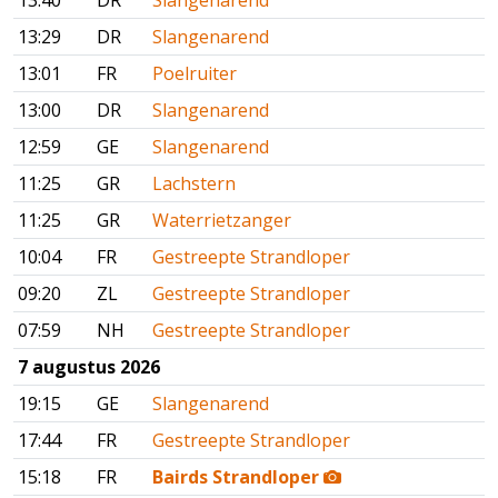
13:40
DR
Slangenarend
13:29
DR
Slangenarend
13:01
FR
Poelruiter
13:00
DR
Slangenarend
12:59
GE
Slangenarend
11:25
GR
Lachstern
11:25
GR
Waterrietzanger
10:04
FR
Gestreepte Strandloper
09:20
ZL
Gestreepte Strandloper
07:59
NH
Gestreepte Strandloper
7 augustus 2026
19:15
GE
Slangenarend
17:44
FR
Gestreepte Strandloper
15:18
FR
Bairds Strandloper