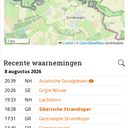
1 km
Leaflet
|
©
OpenStreetMap
contributors
Recente waarnemingen
8 augustus 2026
20:39
NH
Aziatische Goudplevier
20:26
GE
Grijze Wouw
19:33
NH
Lachstern
18:28
GR
Siberische Strandloper
17:31
GR
Gestreepte Strandloper