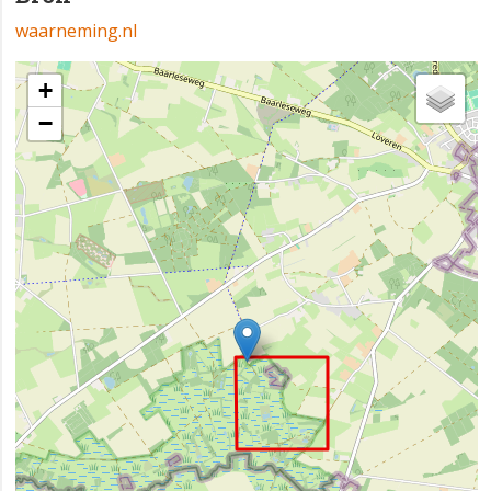
waarneming.nl
+
−