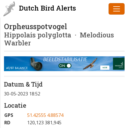
Dutch Bird Alerts
Orpheusspotvogel
Hippolais polyglotta
· Melodious
Warbler
Datum & Tijd
30-05-2023 18:52
Locatie
GPS
51.42555 4.88574
RD
120,123 381,945