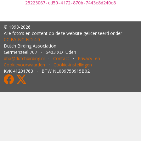
25223067-cd50-4f72-870b-7443e8d240e8
© 1998-2026
Alle foto's en content op deze website gelicenseerd onder
CC BY‑NC‑ND 4.0
Dutch Birding Association
Germenzeel 707 · 5403 XD Uden
dba@dutchbirding.nl
·
Contact
·
Privacy- en
Cookievoorwaarden
·
Cookie-instellingen
KvK 41201763 · BTW NL009750915B02