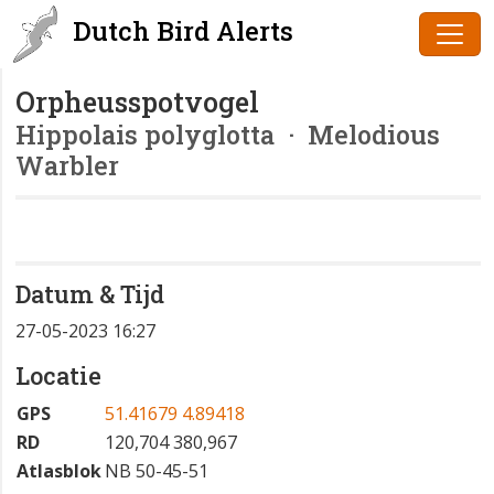
Dutch Bird Alerts
Orpheusspotvogel
Hippolais polyglotta
· Melodious
Warbler
Datum & Tijd
27-05-2023 16:27
Locatie
GPS
51.41679 4.89418
RD
120,704 380,967
Atlasblok
NB 50-45-51