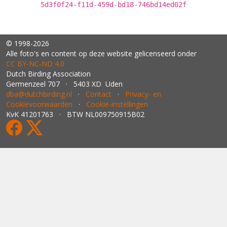
5d3f0f24-f11d-459d-bd18-746bd14ed02f
© 1998-2026
Alle foto's en content op deze website gelicenseerd onder
CC BY‑NC‑ND 4.0
Dutch Birding Association
Germenzeel 707 · 5403 XD Uden
dba@dutchbirding.nl
·
Contact
·
Privacy- en
Cookievoorwaarden
·
Cookie-instellingen
KvK 41201763 · BTW NL009750915B02