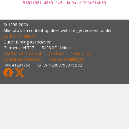
9861702f-d365-4c2c-be9a-e1722e4feb85
© 1998-2026
Alle foto's en content op deze website gelicenseerd onder
CC BY‑NC‑ND 4.0
Dutch Birding Association
Germenzeel 707 · 5403 XD Uden
dba@dutchbirding.nl
·
Contact
·
Privacy- en
Cookievoorwaarden
·
Cookie-instellingen
KvK 41201763 · BTW NL009750915B02