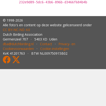
232e9d89-5dc6-43b6-896b-d3466f684b4b
© 1998-2026
Alle foto's en content op deze website gelicenseerd onder
CC BY‑NC‑ND 4.0
Dutch Birding Association
Germenzeel 707 · 5403 XD Uden
dba@dutchbirding.nl
·
Contact
·
Privacy- en
Cookievoorwaarden
·
Cookie-instellingen
KvK 41201763 · BTW NL009750915B02