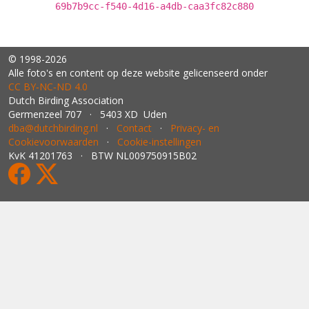
69b7b9cc-f540-4d16-a4db-caa3fc82c880
© 1998-2026
Alle foto's en content op deze website gelicenseerd onder
CC BY‑NC‑ND 4.0
Dutch Birding Association
Germenzeel 707 · 5403 XD Uden
dba@dutchbirding.nl
·
Contact
·
Privacy- en
Cookievoorwaarden
·
Cookie-instellingen
KvK 41201763 · BTW NL009750915B02