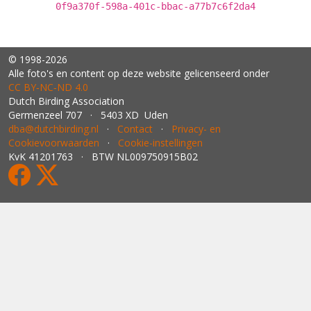
0f9a370f-598a-401c-bbac-a77b7c6f2da4
© 1998-2026
Alle foto's en content op deze website gelicenseerd onder
CC BY‑NC‑ND 4.0
Dutch Birding Association
Germenzeel 707 · 5403 XD Uden
dba@dutchbirding.nl
·
Contact
·
Privacy- en
Cookievoorwaarden
·
Cookie-instellingen
KvK 41201763 · BTW NL009750915B02