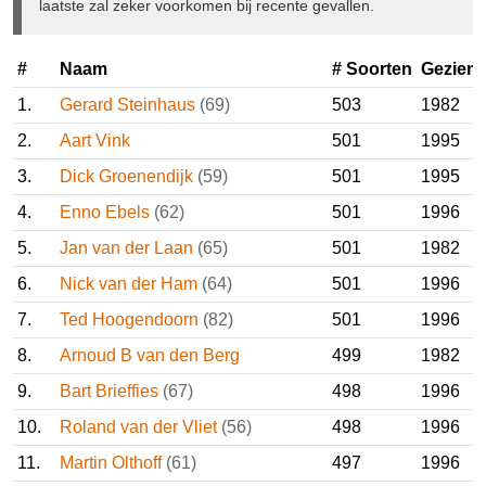
is, òf dat het geval (nog) niet door de CDNA is aanvaard.
Dat laatste zal zeker voorkomen bij recente gevallen.
#
Naam
# Soorten
Gezie
1.
Gerard Steinhaus
(69)
503
1982
2.
Aart Vink
501
1995
3.
Dick Groenendijk
(59)
501
1995
4.
Enno Ebels
(62)
501
1996
5.
Jan van der Laan
(65)
501
1982
6.
Nick van der Ham
(64)
501
1996
7.
Ted Hoogendoorn
(82)
501
1996
8.
Arnoud B van den Berg
499
1982
9.
Bart Brieffies
(67)
498
1996
10.
Roland van der Vliet
(56)
498
1996