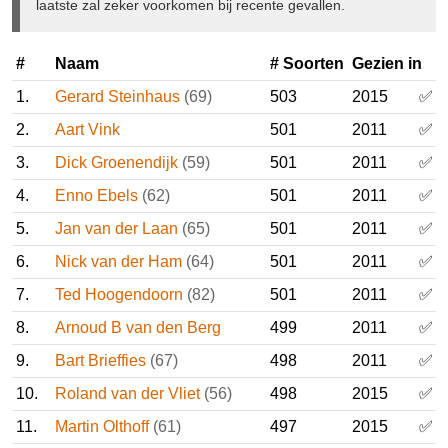
dutchavifauna.nl
. Een ❌ geeft aan dat dat nog niet
gebeurd is, òf dat het geval (nog) niet door de CDNA is
aanvaard. Dat laatste zal zeker voorkomen bij recente
gevallen.
#
Naam
# Soorten
Gezien in
1.
Gerard Steinhaus
(69)
503
2015
2.
Aart Vink
501
2011
3.
Dick Groenendijk
(59)
501
2011
4.
Enno Ebels
(62)
501
2011
5.
Jan van der Laan
(65)
501
2011
6.
Nick van der Ham
(64)
501
2011
7.
Ted Hoogendoorn
(82)
501
2011
8.
Arnoud B van den Berg
499
2011
9.
Bart Brieffies
(67)
498
2011