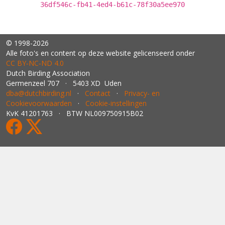
36df546c-fb41-4ed4-b61c-78f30a5ee970
© 1998-2026
Alle foto's en content op deze website gelicenseerd onder
CC BY‑NC‑ND 4.0
Dutch Birding Association
Germenzeel 707 · 5403 XD Uden
dba@dutchbirding.nl
·
Contact
·
Privacy- en
Cookievoorwaarden
·
Cookie-instellingen
KvK 41201763 · BTW NL009750915B02