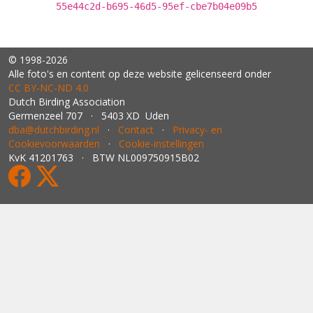
55e44c2d-b695-46d5-95ef-cbe7b04e09b5
© 1998-2026
Alle foto's en content op deze website gelicenseerd onder
CC BY‑NC‑ND 4.0
Dutch Birding Association
Germenzeel 707 · 5403 XD Uden
dba@dutchbirding.nl
·
Contact
·
Privacy- en
Cookievoorwaarden
·
Cookie-instellingen
KvK 41201763 · BTW NL009750915B02