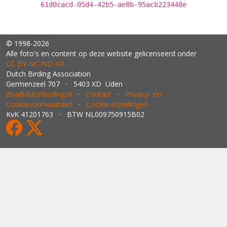
61d0cacd-05d4-42b5-ae8b-95acb223448e
© 1998-2026
Alle foto's en content op deze website gelicenseerd onder
CC BY‑NC‑ND 4.0
Dutch Birding Association
Germenzeel 707 · 5403 XD Uden
dba@dutchbirding.nl
·
Contact
·
Privacy- en
Cookievoorwaarden
·
Cookie-instellingen
KvK 41201763 · BTW NL009750915B02