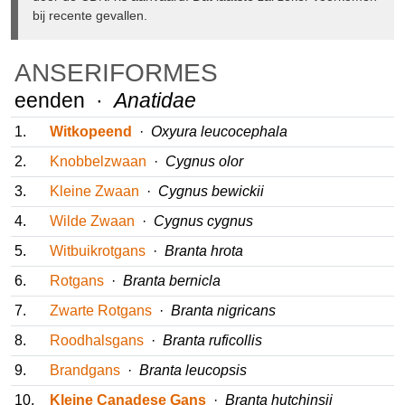
zeker voorkomen bij recente gevallen.
ANSERIFORMES
eenden ·
Anatidae
1.
Witkopeend
·
Oxyura leucocephala
2.
Knobbelzwaan
·
Cygnus olor
3.
Kleine Zwaan
·
Cygnus bewickii
4.
Wilde Zwaan
·
Cygnus cygnus
5.
Witbuikrotgans
·
Branta hrota
6.
Rotgans
·
Branta bernicla
7.
Zwarte Rotgans
·
Branta nigricans
8.
Roodhalsgans
·
Branta ruficollis
9.
Brandgans
·
Branta leucopsis
10.
Kleine Canadese Gans
·
Branta hutchinsii