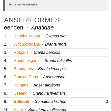
volgens de regels telbare ringvangst betreft, òf dat het
geval (nog) niet door de CDNA is aanvaard. Dat laatste zal
zeker voorkomen bij recente gevallen.
ANSERIFORMES
eenden ·
Anatidae
1.
Knobbelzwaan
·
Cygnus olor
2.
Witbuikrotgans
·
Branta hrota
3.
Rotgans
·
Branta bernicla
4.
Roodhalsgans
·
Branta ruficollis
5.
Brandgans
·
Branta leucopsis
6.
Grauwe Gans
·
Anser anser
7.
Kolgans
·
Anser albifrons
8.
IJseend
·
Clangula hyemalis
9.
Brileider
·
Somateria fischeri
01