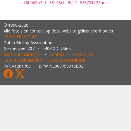
76b9b5b7-ff78-43cb-8d11-673751f23aec
© 1998-2026
Alle foto's en content op deze website gelicenseerd onder
CC BY‑NC‑ND 4.0
Dutch Birding Association
Germenzeel 707 · 5403 XD Uden
dba@dutchbirding.nl
·
Contact
·
Privacy- en
Cookievoorwaarden
·
Cookie-instellingen
KvK 41201763 · BTW NL009750915B02