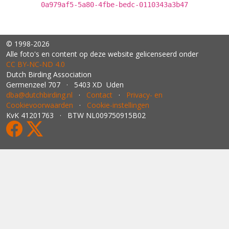
0a979af5-5a80-4fbe-bedc-0110343a3b47
© 1998-2026
Alle foto's en content op deze website gelicenseerd onder
CC BY‑NC‑ND 4.0
Dutch Birding Association
Germenzeel 707 · 5403 XD Uden
dba@dutchbirding.nl
·
Contact
·
Privacy- en
Cookievoorwaarden
·
Cookie-instellingen
KvK 41201763 · BTW NL009750915B02