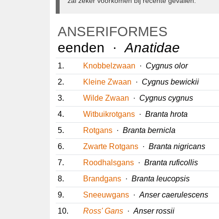
laatste zal zeker voorkomen bij recente gevallen
ANSERIFORMES
eenden ·
Anatidae
1.
Knobbelzwaan
·
Cygnus olor
2.
Kleine Zwaan
·
Cygnus bewickii
3.
Wilde Zwaan
·
Cygnus cygnus
4.
Witbuikrotgans
·
Branta hrota
5.
Rotgans
·
Branta bernicla
6.
Zwarte Rotgans
·
Branta nigricans
7.
Roodhalsgans
·
Branta ruficollis
8.
Brandgans
·
Branta leucopsis
9.
Sneeuwgans
·
Anser caerulescens
10.
Ross' Gans
·
Anser rossii