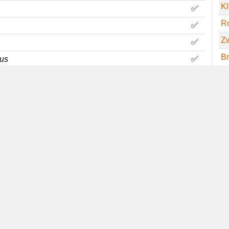
K
✅
Ro
✅
Z
✅
Br
s
✅
Ba
✅
S
✅
W
✅
B
24-08-2014
✅
A
✅
Go
09-02-2013
✅
K
✅
T
✅
 americana
09-10-2021
✅
S
27-10-2013
✅