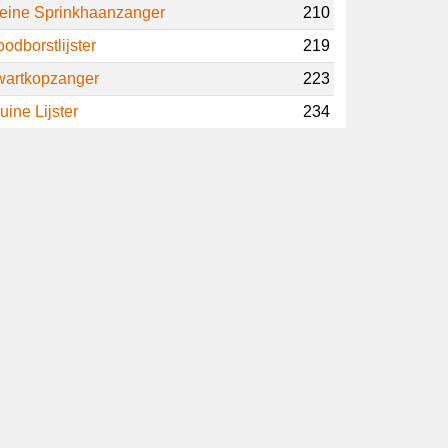
leine Sprinkhaanzanger
210
odborstlijster
219
wartkopzanger
223
uine Lijster
234
lkanbergfluiter
236
teppearend
238
itkeelgors
239
ergheggenmus
247
merikaanse Zee-eend
258
udlijster
262
eizerarend
265
hayers Meeuw
267
chaamsoorten