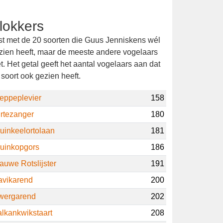
lokkers
jst met de 20 soorten die Guus Jenniskens
l gezien heeft, maar de meeste andere
gelaars niet. Het getal geeft het aantal
gelaars aan dat de soort ook gezien heeft.
eppeplevier
158
irtezanger
180
ruinkeelortolaan
181
ruinkopgors
186
auwe Rotslijster
191
avikarend
200
wergarend
202
alkankwikstaart
208