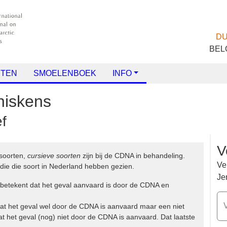
TEN
SMOELENBOEK
INFO
nniskens
ef
V
eelsoorten,
cursieve soorten
zijn bij de CDNA in
Ve
gelaars te zien die die soort in Nederland hebben gezien.
Je
at betekent dat het geval aanvaard is door de CDNA en
V
f dat het geval wel door de CDNA is aanvaard maar een niet
 dat het geval (nog) niet door de CDNA is aanvaard. Dat