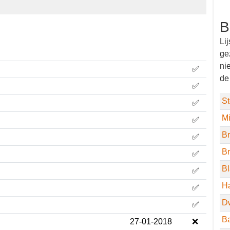
.
B
Li
wé
vo
✅
vo
✅
St
✅
M
✅
B
✅
B
✅
Bl
✅
H
✅
D
✅
B
27-01-2018
❌