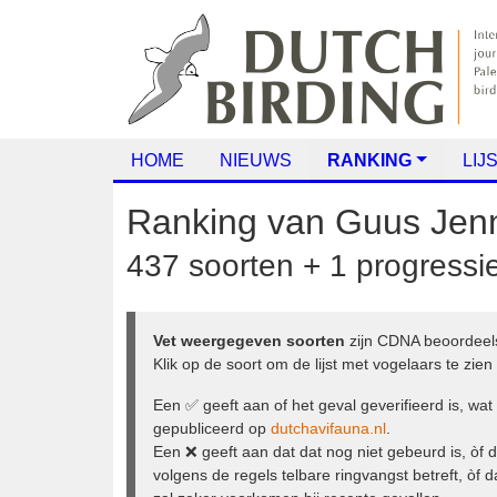
HOME
NIEUWS
RANKING
LIJS
Ranking van
Guus Je
437 soorten + 1 progressi
Vet weergegeven soorten
zijn CDNA beoord
behandeling. Klik op de soort om de lijst met vo
Een ✅ geeft aan of het geval geverifieerd is, w
gepubliceerd op
dutchavifauna.nl
.
Een ❌ geeft aan dat dat nog niet gebeurd is, ò
volgens de regels telbare ringvangst betreft, òf