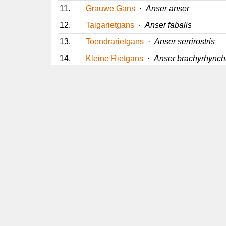
11.
Grauwe Gans
·
Anser anser
12.
Taigarietgans
·
Anser fabalis
13.
Toendrarietgans
·
Anser serrirostris
14.
Kleine Rietgans
·
Anser brachyrhynchu
15.
Kolgans
·
Anser albifrons
16.
Dwerggans
·
Anser erythropus
17.
IJseend
·
Clangula hyemalis
18.
Koningseider
·
Somateria spectabilis
19.
Eider
·
Somateria mollissima
20.
Brilzee-eend
·
Melanitta perspicillata
21.
Grote Zee-eend
·
Melanitta fusca
22.
Zwarte Zee-eend
·
Melanitta nigra
23.
Amerikaanse Zee-eend
·
Melanitta
24.
Buffelkopeend
·
Bucephala albeola