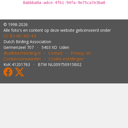
8abbba0a-adce-4f61-94fa-9e75ca7e3ba8
© 1998-2026
Alle foto's en content op deze website gelicenseerd onder
CC BY‑NC‑ND 4.0
Dutch Birding Association
Germenzeel 707 · 5403 XD Uden
dba@dutchbirding.nl
·
Contact
·
Privacy- en
Cookievoorwaarden
·
Cookie-instellingen
KvK 41201763 · BTW NL009750915B02