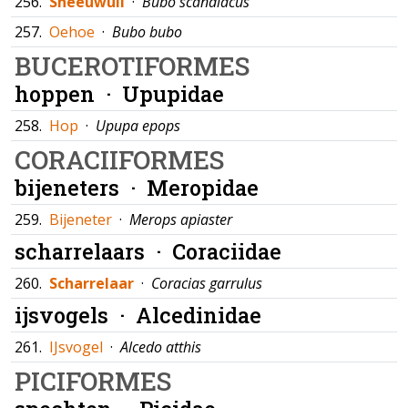
256.
Sneeuwuil
·
Bubo scandiacus
257.
Oehoe
·
Bubo bubo
BUCEROTIFORMES
hoppen ·
Upupidae
258.
Hop
·
Upupa epops
CORACIIFORMES
bijeneters ·
Meropidae
259.
Bijeneter
·
Merops apiaster
scharrelaars ·
Coraciidae
260.
Scharrelaar
·
Coracias garrulus
ijsvogels ·
Alcedinidae
261.
IJsvogel
·
Alcedo atthis
PICIFORMES