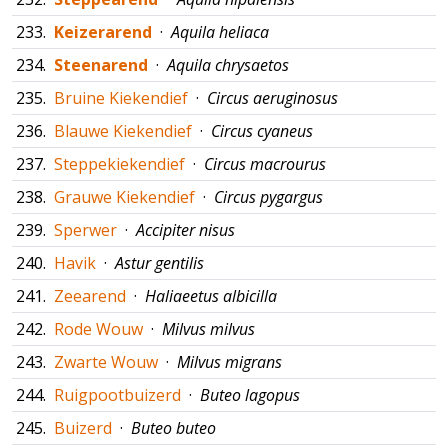
233.
Keizerarend
·
Aquila heliaca
234.
Steenarend
·
Aquila chrysaetos
235.
Bruine Kiekendief
·
Circus aeruginosus
236.
Blauwe Kiekendief
·
Circus cyaneus
237.
Steppekiekendief
·
Circus macrourus
238.
Grauwe Kiekendief
·
Circus pygargus
239.
Sperwer
·
Accipiter nisus
240.
Havik
·
Astur gentilis
241.
Zeearend
·
Haliaeetus albicilla
242.
Rode Wouw
·
Milvus milvus
243.
Zwarte Wouw
·
Milvus migrans
244.
Ruigpootbuizerd
·
Buteo lagopus
245.
Buizerd
·
Buteo buteo