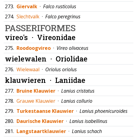
273.
Giervalk
·
Falco rusticolus
274.
Slechtvalk
·
Falco peregrinus
PASSERIFORMES
vireo's ·
Vireonidae
275.
Roodoogvireo
·
Vireo olivaceus
wielewalen ·
Oriolidae
276.
Wielewaal
·
Oriolus oriolus
klauwieren ·
Laniidae
277.
Bruine Klauwier
·
Lanius cristatus
278.
Grauwe Klauwier
·
Lanius collurio
279.
Turkestaanse Klauwier
·
Lanius phoenicuroides
280.
Daurische Klauwier
·
Lanius isabellinus
281.
Langstaartklauwier
·
Lanius schach