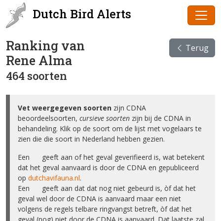
Dutch Bird Alerts
Ranking van
Terug
Rene Alma
464 soorten
Vet weergegeven soorten
zijn CDNA
beoordeelsoorten,
cursieve soorten
zijn bij de CDNA in
behandeling. Klik op de soort om de lijst met vogelaars te
zien die die soort in Nederland hebben gezien.
Een ✅ geeft aan of het geval geverifieerd is, wat betekent
dat het geval aanvaard is door de CDNA en gepubliceerd
op
dutchavifauna.nl
.
Een ❌ geeft aan dat dat nog niet gebeurd is, òf dat het
geval wel door de CDNA is aanvaard maar een niet
volgens de regels telbare ringvangst betreft, òf dat het
geval (nog) niet door de CDNA is aanvaard. Dat laatste zal