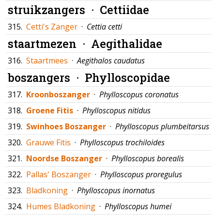
struikzangers ·
Cettiidae
315.
Cetti's Zanger
·
Cettia cetti
staartmezen ·
Aegithalidae
316.
Staartmees
·
Aegithalos caudatus
boszangers ·
Phylloscopidae
317.
Kroonboszanger
·
Phylloscopus coronatus
318.
Groene Fitis
·
Phylloscopus nitidus
319.
Swinhoes Boszanger
·
Phylloscopus plumbeitarsus
320.
Grauwe Fitis
·
Phylloscopus trochiloides
321.
Noordse Boszanger
·
Phylloscopus borealis
322.
Pallas' Boszanger
·
Phylloscopus proregulus
323.
Bladkoning
·
Phylloscopus inornatus
324.
Humes Bladkoning
·
Phylloscopus humei