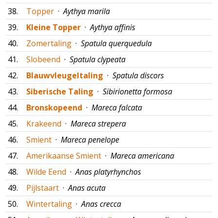
38.
Topper
·
Aythya marila
39.
Kleine Topper
·
Aythya affinis
40.
Zomertaling
·
Spatula querquedula
41.
Slobeend
·
Spatula clypeata
42.
Blauwvleugeltaling
·
Spatula discors
43.
Siberische Taling
·
Sibirionetta formosa
44.
Bronskopeend
·
Mareca falcata
45.
Krakeend
·
Mareca strepera
46.
Smient
·
Mareca penelope
47.
Amerikaanse Smient
·
Mareca americana
48.
Wilde Eend
·
Anas platyrhynchos
49.
Pijlstaart
·
Anas acuta
50.
Wintertaling
·
Anas crecca