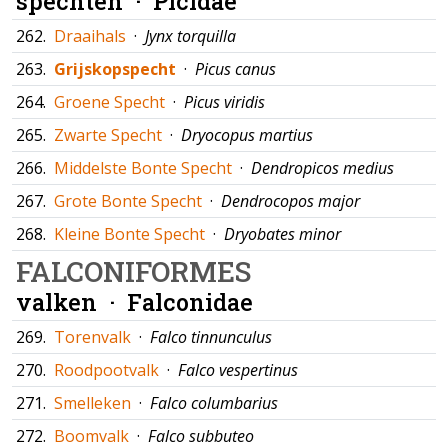
spechten ·
Picidae
262.
Draaihals
·
Jynx torquilla
263.
Grijskopspecht
·
Picus canus
264.
Groene Specht
·
Picus viridis
265.
Zwarte Specht
·
Dryocopus martius
266.
Middelste Bonte Specht
·
Dendropicos medius
267.
Grote Bonte Specht
·
Dendrocopos major
268.
Kleine Bonte Specht
·
Dryobates minor
FALCONIFORMES
valken ·
Falconidae
269.
Torenvalk
·
Falco tinnunculus
270.
Roodpootvalk
·
Falco vespertinus
271.
Smelleken
·
Falco columbarius
272.
Boomvalk
·
Falco subbuteo