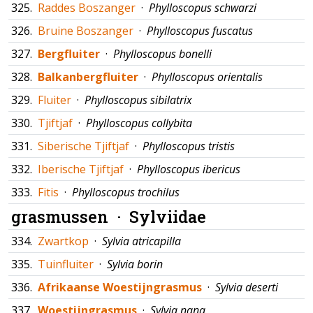
325.
Raddes Boszanger
·
Phylloscopus schwarzi
326.
Bruine Boszanger
·
Phylloscopus fuscatus
327.
Bergfluiter
·
Phylloscopus bonelli
328.
Balkanbergfluiter
·
Phylloscopus orientalis
329.
Fluiter
·
Phylloscopus sibilatrix
330.
Tjiftjaf
·
Phylloscopus collybita
331.
Siberische Tjiftjaf
·
Phylloscopus tristis
332.
Iberische Tjiftjaf
·
Phylloscopus ibericus
333.
Fitis
·
Phylloscopus trochilus
grasmussen ·
Sylviidae
334.
Zwartkop
·
Sylvia atricapilla
335.
Tuinfluiter
·
Sylvia borin
336.
Afrikaanse Woestijngrasmus
·
Sylvia deserti
337.
Woestijngrasmus
·
Sylvia nana