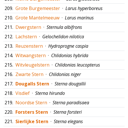
209.
Grote Burgemeester
·
Larus hyperboreus
210.
Grote Mantelmeeuw
·
Larus marinus
211.
Dwergstern
·
Sternula albifrons
212.
Lachstern
·
Gelochelidon nilotica
213.
Reuzenstern
·
Hydroprogne caspia
214.
Witwangstern
·
Chlidonias hybrida
215.
Witvleugelstern
·
Chlidonias leucopterus
216.
Zwarte Stern
·
Chlidonias niger
217.
Dougalls Stern
·
Sterna dougallii
218.
Visdief
·
Sterna hirundo
219.
Noordse Stern
·
Sterna paradisaea
220.
Forsters Stern
·
Sterna forsteri
221.
Sierlijke Stern
·
Sterna elegans