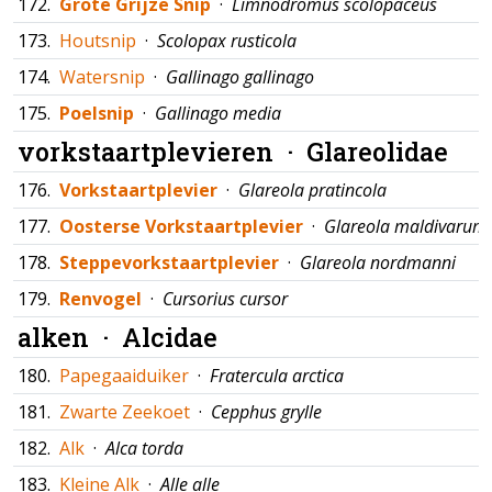
172.
Grote Grijze Snip
·
Limnodromus scolopaceus
173.
Houtsnip
·
Scolopax rusticola
174.
Watersnip
·
Gallinago gallinago
175.
Poelsnip
·
Gallinago media
vorkstaartplevieren ·
Glareolidae
176.
Vorkstaartplevier
·
Glareola pratincola
177.
Oosterse Vorkstaartplevier
·
Glareola maldivarum
178.
Steppevorkstaartplevier
·
Glareola nordmanni
179.
Renvogel
·
Cursorius cursor
alken ·
Alcidae
180.
Papegaaiduiker
·
Fratercula arctica
181.
Zwarte Zeekoet
·
Cepphus grylle
182.
Alk
·
Alca torda
183.
Kleine Alk
·
Alle alle