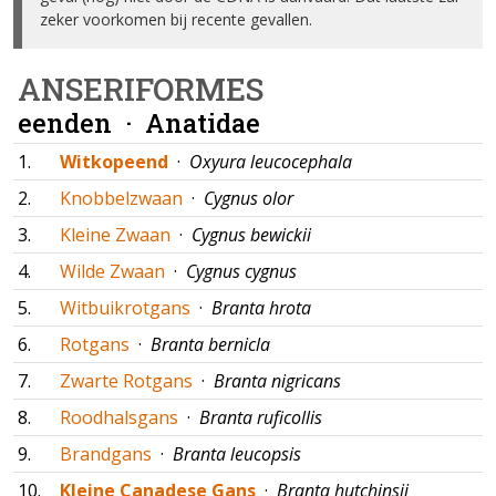
zeker voorkomen bij recente gevallen.
ANSERIFORMES
eenden ·
Anatidae
1.
Witkopeend
·
Oxyura leucocephala
2.
Knobbelzwaan
·
Cygnus olor
3.
Kleine Zwaan
·
Cygnus bewickii
4.
Wilde Zwaan
·
Cygnus cygnus
5.
Witbuikrotgans
·
Branta hrota
6.
Rotgans
·
Branta bernicla
7.
Zwarte Rotgans
·
Branta nigricans
8.
Roodhalsgans
·
Branta ruficollis
9.
Brandgans
·
Branta leucopsis
10.
Kleine Canadese Gans
·
Branta hutchinsii