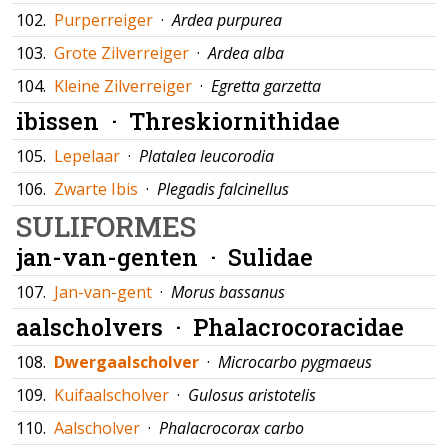
102.
Purperreiger
·
Ardea purpurea
103.
Grote Zilverreiger
·
Ardea alba
104.
Kleine Zilverreiger
·
Egretta garzetta
ibissen ·
Threskiornithidae
105.
Lepelaar
·
Platalea leucorodia
106.
Zwarte Ibis
·
Plegadis falcinellus
SULIFORMES
jan-van-genten ·
Sulidae
107.
Jan-van-gent
·
Morus bassanus
aalscholvers ·
Phalacrocoracidae
108.
Dwergaalscholver
·
Microcarbo pygmaeus
109.
Kuifaalscholver
·
Gulosus aristotelis
110.
Aalscholver
·
Phalacrocorax carbo