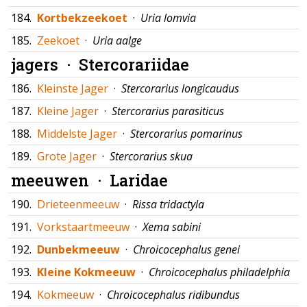
184.
Kortbekzeekoet
·
Uria lomvia
185.
Zeekoet
·
Uria aalge
jagers ·
Stercorariidae
186.
Kleinste Jager
·
Stercorarius longicaudus
187.
Kleine Jager
·
Stercorarius parasiticus
188.
Middelste Jager
·
Stercorarius pomarinus
189.
Grote Jager
·
Stercorarius skua
meeuwen ·
Laridae
190.
Drieteenmeeuw
·
Rissa tridactyla
191.
Vorkstaartmeeuw
·
Xema sabini
192.
Dunbekmeeuw
·
Chroicocephalus genei
193.
Kleine Kokmeeuw
·
Chroicocephalus philadelphia
194.
Kokmeeuw
·
Chroicocephalus ridibundus