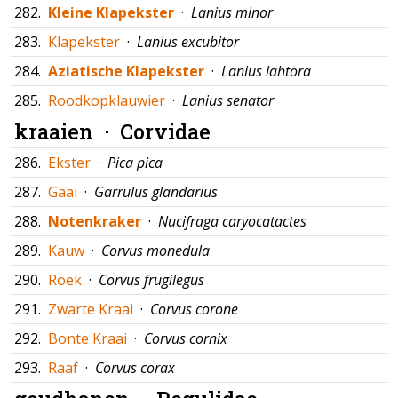
282.
Kleine Klapekster
·
Lanius minor
283.
Klapekster
·
Lanius excubitor
284.
Aziatische Klapekster
·
Lanius lahtora
285.
Roodkopklauwier
·
Lanius senator
kraaien ·
Corvidae
286.
Ekster
·
Pica pica
287.
Gaai
·
Garrulus glandarius
288.
Notenkraker
·
Nucifraga caryocatactes
289.
Kauw
·
Corvus monedula
290.
Roek
·
Corvus frugilegus
291.
Zwarte Kraai
·
Corvus corone
292.
Bonte Kraai
·
Corvus cornix
293.
Raaf
·
Corvus corax