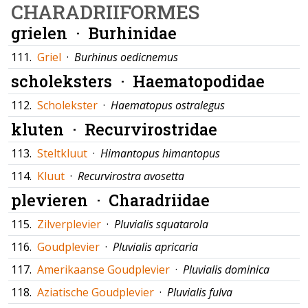
CHARADRIIFORMES
grielen ·
Burhinidae
111.
Griel
·
Burhinus oedicnemus
scholeksters ·
Haematopodidae
112.
Scholekster
·
Haematopus ostralegus
kluten ·
Recurvirostridae
113.
Steltkluut
·
Himantopus himantopus
114.
Kluut
·
Recurvirostra avosetta
plevieren ·
Charadriidae
115.
Zilverplevier
·
Pluvialis squatarola
116.
Goudplevier
·
Pluvialis apricaria
117.
Amerikaanse Goudplevier
·
Pluvialis dominica
118.
Aziatische Goudplevier
·
Pluvialis fulva