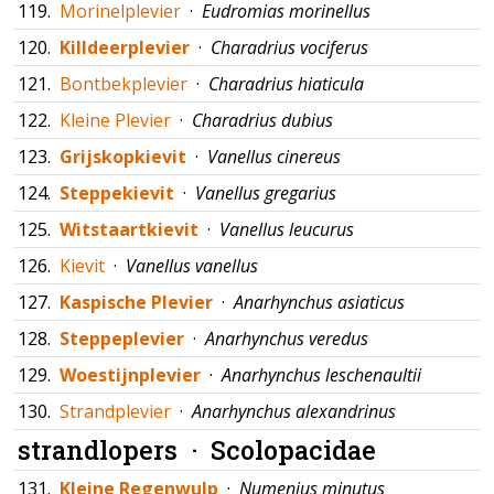
119.
Morinelplevier
·
Eudromias morinellus
120.
Killdeerplevier
·
Charadrius vociferus
121.
Bontbekplevier
·
Charadrius hiaticula
122.
Kleine Plevier
·
Charadrius dubius
123.
Grijskopkievit
·
Vanellus cinereus
124.
Steppekievit
·
Vanellus gregarius
125.
Witstaartkievit
·
Vanellus leucurus
126.
Kievit
·
Vanellus vanellus
127.
Kaspische Plevier
·
Anarhynchus asiaticus
128.
Steppeplevier
·
Anarhynchus veredus
129.
Woestijnplevier
·
Anarhynchus leschenaultii
130.
Strandplevier
·
Anarhynchus alexandrinus
strandlopers ·
Scolopacidae
131.
Kleine Regenwulp
·
Numenius minutus