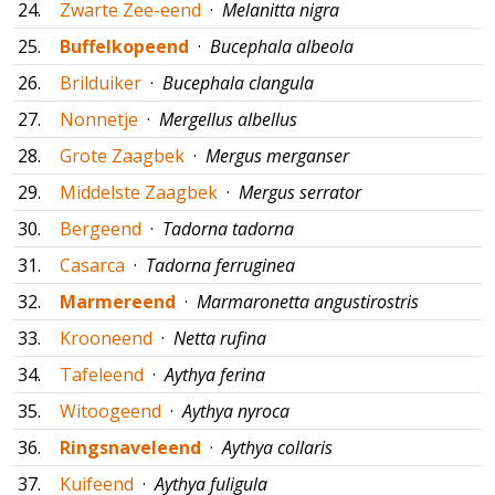
24.
Zwarte Zee-eend
·
Melanitta nigra
25.
Buffelkopeend
·
Bucephala albeola
26.
Brilduiker
·
Bucephala clangula
27.
Nonnetje
·
Mergellus albellus
28.
Grote Zaagbek
·
Mergus merganser
29.
Middelste Zaagbek
·
Mergus serrator
30.
Bergeend
·
Tadorna tadorna
31.
Casarca
·
Tadorna ferruginea
32.
Marmereend
·
Marmaronetta angustirostris
33.
Krooneend
·
Netta rufina
34.
Tafeleend
·
Aythya ferina
35.
Witoogeend
·
Aythya nyroca
36.
Ringsnaveleend
·
Aythya collaris
37.
Kuifeend
·
Aythya fuligula