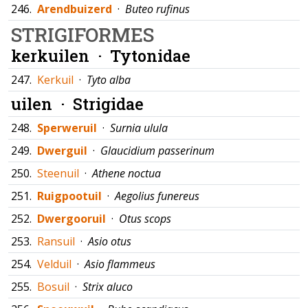
246.
Arendbuizerd
·
Buteo rufinus
STRIGIFORMES
kerkuilen ·
Tytonidae
247.
Kerkuil
·
Tyto alba
uilen ·
Strigidae
248.
Sperweruil
·
Surnia ulula
249.
Dwerguil
·
Glaucidium passerinum
250.
Steenuil
·
Athene noctua
251.
Ruigpootuil
·
Aegolius funereus
252.
Dwergooruil
·
Otus scops
253.
Ransuil
·
Asio otus
254.
Velduil
·
Asio flammeus
255.
Bosuil
·
Strix aluco