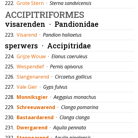
222.
Grote Stern
·
Sterna sandvicensis
ACCIPITRIFORMES
visarenden ·
Pandionidae
223.
Visarend
·
Pandion haliaetus
sperwers ·
Accipitridae
224.
Grijze Wouw
·
Elanus caeruleus
225.
Wespendief
·
Pernis apivorus
226.
Slangenarend
·
Circaetus gallicus
227.
Vale Gier
·
Gyps fulvus
228.
Monniksgier
·
Aegypius monachus
229.
Schreeuwarend
·
Clanga pomarina
230.
Bastaardarend
·
Clanga clanga
231.
Dwergarend
·
Aquila pennata
232.
Steppearend
·
Aquila nipalensis