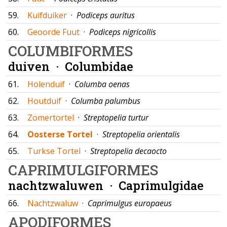
59.
Kuifduiker
·
Podiceps auritus
60.
Geoorde Fuut
·
Podiceps nigricollis
COLUMBIFORMES
duiven ·
Columbidae
61.
Holenduif
·
Columba oenas
62.
Houtduif
·
Columba palumbus
63.
Zomertortel
·
Streptopelia turtur
64.
Oosterse Tortel
·
Streptopelia orientalis
65.
Turkse Tortel
·
Streptopelia decaocto
CAPRIMULGIFORMES
nachtzwaluwen ·
Caprimulgidae
66.
Nachtzwaluw
·
Caprimulgus europaeus
APODIFORMES