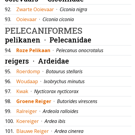
92.
Zwarte Ooievaar
·
Ciconia nigra
93.
Ooievaar
·
Ciconia ciconia
PELECANIFORMES
pelikanen ·
Pelecanidae
94.
Roze Pelikaan
·
Pelecanus onocrotalus
reigers ·
Ardeidae
95.
Roerdomp
·
Botaurus stellaris
96.
Woudaap
·
Ixobrychus minutus
97.
Kwak
·
Nycticorax nycticorax
98.
Groene Reiger
·
Butorides virescens
99.
Ralreiger
·
Ardeola ralloides
100.
Koereiger
·
Ardea ibis
101.
Blauwe Reiger
·
Ardea cinerea