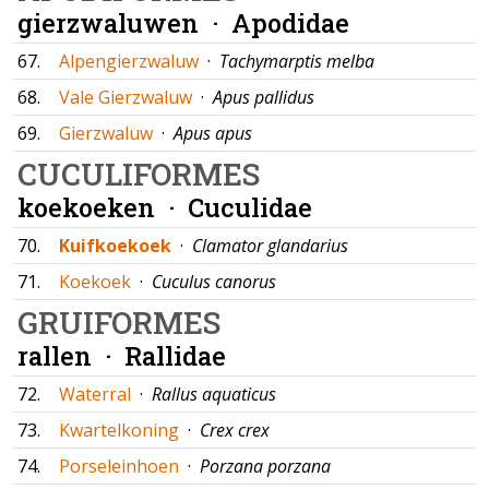
gierzwaluwen ·
Apodidae
67.
Alpengierzwaluw
·
Tachymarptis melba
68.
Vale Gierzwaluw
·
Apus pallidus
69.
Gierzwaluw
·
Apus apus
CUCULIFORMES
koekoeken ·
Cuculidae
70.
Kuifkoekoek
·
Clamator glandarius
71.
Koekoek
·
Cuculus canorus
GRUIFORMES
rallen ·
Rallidae
72.
Waterral
·
Rallus aquaticus
73.
Kwartelkoning
·
Crex crex
74.
Porseleinhoen
·
Porzana porzana