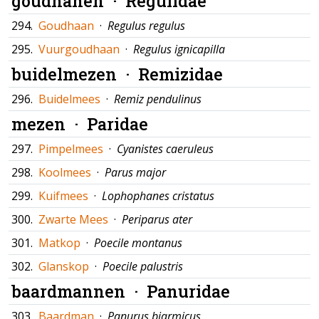
goudhanen ·
Regulidae
294.
Goudhaan
·
Regulus regulus
295.
Vuurgoudhaan
·
Regulus ignicapilla
buidelmezen ·
Remizidae
296.
Buidelmees
·
Remiz pendulinus
mezen ·
Paridae
297.
Pimpelmees
·
Cyanistes caeruleus
298.
Koolmees
·
Parus major
299.
Kuifmees
·
Lophophanes cristatus
300.
Zwarte Mees
·
Periparus ater
301.
Matkop
·
Poecile montanus
302.
Glanskop
·
Poecile palustris
baardmannen ·
Panuridae
303.
Baardman
·
Panurus biarmicus