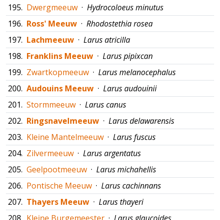
195.
Dwergmeeuw
·
Hydrocoloeus minutus
196.
Ross' Meeuw
·
Rhodostethia rosea
197.
Lachmeeuw
·
Larus atricilla
198.
Franklins Meeuw
·
Larus pipixcan
199.
Zwartkopmeeuw
·
Larus melanocephalus
200.
Audouins Meeuw
·
Larus audouinii
201.
Stormmeeuw
·
Larus canus
202.
Ringsnavelmeeuw
·
Larus delawarensis
203.
Kleine Mantelmeeuw
·
Larus fuscus
204.
Zilvermeeuw
·
Larus argentatus
205.
Geelpootmeeuw
·
Larus michahellis
206.
Pontische Meeuw
·
Larus cachinnans
207.
Thayers Meeuw
·
Larus thayeri
208.
Kleine Burgemeester
·
Larus glaucoides