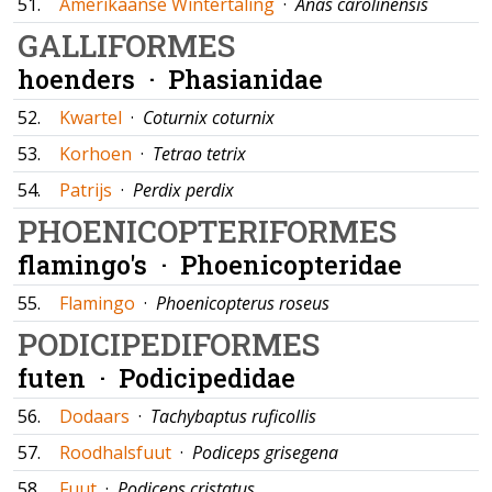
51.
Amerikaanse Wintertaling
·
Anas carolinensis
GALLIFORMES
hoenders ·
Phasianidae
52.
Kwartel
·
Coturnix coturnix
53.
Korhoen
·
Tetrao tetrix
54.
Patrijs
·
Perdix perdix
PHOENICOPTERIFORMES
flamingo's ·
Phoenicopteridae
55.
Flamingo
·
Phoenicopterus roseus
PODICIPEDIFORMES
futen ·
Podicipedidae
56.
Dodaars
·
Tachybaptus ruficollis
57.
Roodhalsfuut
·
Podiceps grisegena
58.
Fuut
·
Podiceps cristatus