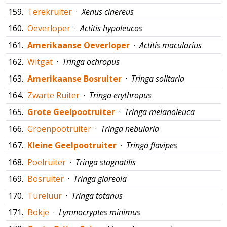
159.
Terekruiter
·
Xenus cinereus
160.
Oeverloper
·
Actitis hypoleucos
161.
Amerikaanse Oeverloper
·
Actitis macularius
162.
Witgat
·
Tringa ochropus
163.
Amerikaanse Bosruiter
·
Tringa solitaria
164.
Zwarte Ruiter
·
Tringa erythropus
165.
Grote Geelpootruiter
·
Tringa melanoleuca
166.
Groenpootruiter
·
Tringa nebularia
167.
Kleine Geelpootruiter
·
Tringa flavipes
168.
Poelruiter
·
Tringa stagnatilis
169.
Bosruiter
·
Tringa glareola
170.
Tureluur
·
Tringa totanus
171.
Bokje
·
Lymnocryptes minimus