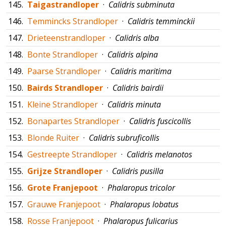
145.
Taigastrandloper
·
Calidris subminuta
146.
Temmincks Strandloper
·
Calidris temminckii
147.
Drieteenstrandloper
·
Calidris alba
148.
Bonte Strandloper
·
Calidris alpina
149.
Paarse Strandloper
·
Calidris maritima
150.
Bairds Strandloper
·
Calidris bairdii
151.
Kleine Strandloper
·
Calidris minuta
152.
Bonapartes Strandloper
·
Calidris fuscicollis
153.
Blonde Ruiter
·
Calidris subruficollis
154.
Gestreepte Strandloper
·
Calidris melanotos
155.
Grijze Strandloper
·
Calidris pusilla
156.
Grote Franjepoot
·
Phalaropus tricolor
157.
Grauwe Franjepoot
·
Phalaropus lobatus
158.
Rosse Franjepoot
·
Phalaropus fulicarius