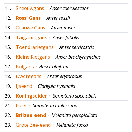
11.
Sneeuwgans
·
Anser caerulescens
12.
Ross' Gans
·
Anser rossii
13.
Grauwe Gans
·
Anser anser
14.
Taigarietgans
·
Anser fabalis
15.
Toendrarietgans
·
Anser serrirostris
16.
Kleine Rietgans
·
Anser brachyrhynchus
17.
Kolgans
·
Anser albifrons
18.
Dwerggans
·
Anser erythropus
19.
IJseend
·
Clangula hyemalis
20.
Koningseider
·
Somateria spectabilis
21.
Eider
·
Somateria mollissima
22.
Brilzee-eend
·
Melanitta perspicillata
23.
Grote Zee-eend
·
Melanitta fusca