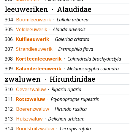
leeuweriken ·
Alaudidae
304.
Boomleeuwerik
·
Lullula arborea
305.
Veldleeuwerik
·
Alauda arvensis
306.
Kuifleeuwerik
·
Galerida cristata
307.
Strandleeuwerik
·
Eremophila flava
308.
Kortteenleeuwerik
·
Calandrella brachydactyla
309.
Kalanderleeuwerik
·
Melanocorypha calandra
zwaluwen ·
Hirundinidae
310.
Oeverzwaluw
·
Riparia riparia
311.
Rotszwaluw
·
Ptyonoprogne rupestris
312.
Boerenzwaluw
·
Hirundo rustica
313.
Huiszwaluw
·
Delichon urbicum
314.
Roodstuitzwaluw
·
Cecropis rufula