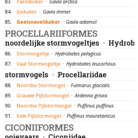
83.
Parelduiker
·
Gavia arctica
84.
IJsduiker
·
Gavia immer
85.
Geelsnavelduiker
·
Gavia adamsii
PROCELLARIIFORMES
noordelijke stormvogeltjes ·
Hydroba
86.
Stormvogeltje
·
Hydrobates pelagicus
87.
Vaal Stormvogeltje
·
Hydrobates leucorhous
stormvogels ·
Procellariidae
88.
Noordse Stormvogel
·
Fulmarus glacialis
89.
Grauwe Pijlstormvogel
·
Ardenna grisea
90.
Noordse Pijlstormvogel
·
Puffinus puffinus
91.
Vale Pijlstormvogel
·
Puffinus mauretanicus
CICONIIFORMES
ooievaars ·
Ciconiidae