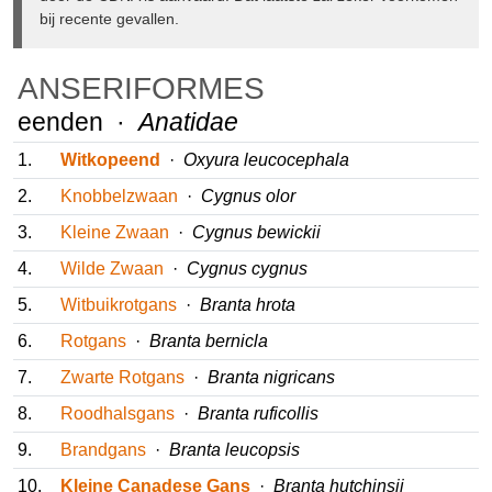
zeker voorkomen bij recente gevallen.
ANSERIFORMES
eenden ·
Anatidae
1.
Witkopeend
·
Oxyura leucocephala
2.
Knobbelzwaan
·
Cygnus olor
3.
Kleine Zwaan
·
Cygnus bewickii
4.
Wilde Zwaan
·
Cygnus cygnus
5.
Witbuikrotgans
·
Branta hrota
6.
Rotgans
·
Branta bernicla
7.
Zwarte Rotgans
·
Branta nigricans
8.
Roodhalsgans
·
Branta ruficollis
9.
Brandgans
·
Branta leucopsis
10.
Kleine Canadese Gans
·
Branta hutchinsii