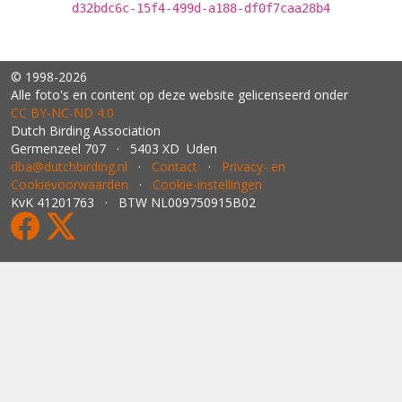
d32bdc6c-15f4-499d-a188-df0f7caa28b4
© 1998-2026
Alle foto's en content op deze website gelicenseerd onder
CC BY‑NC‑ND 4.0
Dutch Birding Association
Germenzeel 707 · 5403 XD Uden
dba@dutchbirding.nl
·
Contact
·
Privacy- en
Cookievoorwaarden
·
Cookie-instellingen
KvK 41201763 · BTW NL009750915B02