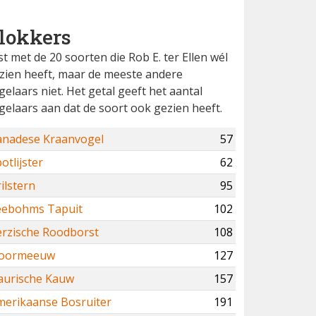
lokkers
jst met de 20 soorten die Rob E. ter Ellen wél
zien heeft, maar de meeste andere
gelaars niet. Het getal geeft het aantal
gelaars aan dat de soort ook gezien heeft.
anadese Kraanvogel
57
otlijster
62
ilstern
95
eebohms Tapuit
102
erzische Roodborst
108
voormeeuw
127
aurische Kauw
157
merikaanse Bosruiter
191