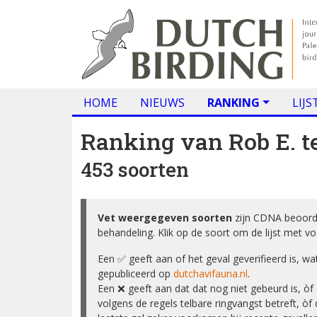
HOME
NIEUWS
RANKING
LIJS
Ranking van
Rob E. t
453 soorten
Vet weergegeven soorten
zijn CDNA beoord
behandeling. Klik op de soort om de lijst met vo
Een ✅ geeft aan of het geval geverifieerd is, 
gepubliceerd op
dutchavifauna.nl
.
Een ❌ geeft aan dat dat nog niet gebeurd is, ò
volgens de regels telbare ringvangst betreft, òf