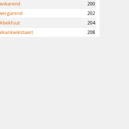
avikarend
200
wergarend
202
ikbekfuut
204
alkankwikstaart
208
wartkopzanger
223
aakbek
224
itkeelgors
239
rote Trap
240
ergheggenmus
247
rijskopspecht
247
envogel
255
hayers Meeuw
267
chaamsoorten