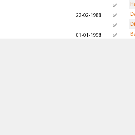
H
✅
D
22-02-1988
✅
D
✅
B
01-01-1998
✅
Z
✅
H
s
✅
W
✅
G
✅
B
✅
G
25-12-1981
✅
R
✅
T
02-05-2010
✅
✅
S
✅