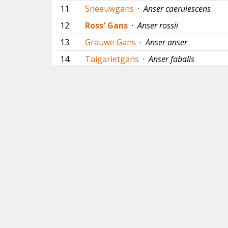
11.
Sneeuwgans
·
Anser caerulescens
12.
Ross' Gans
·
Anser rossii
13.
Grauwe Gans
·
Anser anser
14.
Taigarietgans
·
Anser fabalis
15.
Toendrarietgans
·
Anser serrirostris
16.
Kleine Rietgans
·
Anser brachyrhynchu
17.
Kolgans
·
Anser albifrons
18.
Dwerggans
·
Anser erythropus
19.
IJseend
·
Clangula hyemalis
20.
Koningseider
·
Somateria spectabilis
21.
Eider
·
Somateria mollissima
22.
Brilzee-eend
·
Melanitta perspicillata
23.
Grote Zee-eend
·
Melanitta fusca
24.
Zwarte Zee-eend
·
Melanitta nigra