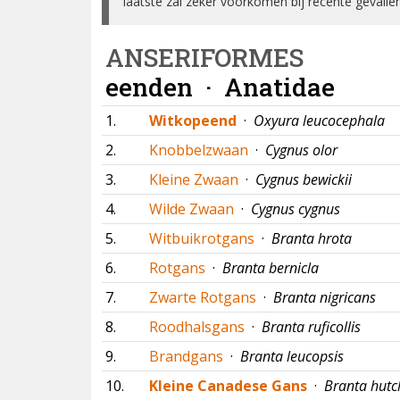
laatste zal zeker voorkomen bij recente gevallen
ANSERIFORMES
eenden ·
Anatidae
1.
Witkopeend
·
Oxyura leucocephala
2.
Knobbelzwaan
·
Cygnus olor
3.
Kleine Zwaan
·
Cygnus bewickii
4.
Wilde Zwaan
·
Cygnus cygnus
5.
Witbuikrotgans
·
Branta hrota
6.
Rotgans
·
Branta bernicla
7.
Zwarte Rotgans
·
Branta nigricans
8.
Roodhalsgans
·
Branta ruficollis
9.
Brandgans
·
Branta leucopsis
10.
Kleine Canadese Gans
·
Branta hutch