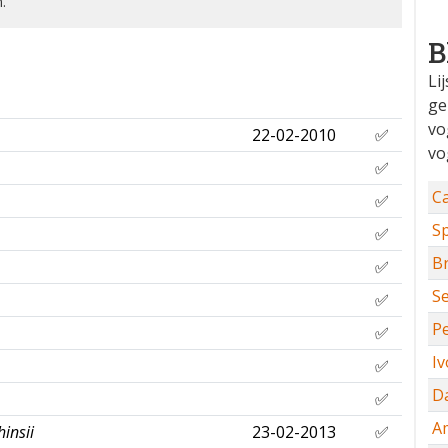
.
B
Li
ge
vo
22-02-2010
✅
vo
✅
C
✅
Sp
✅
Br
✅
S
✅
P
✅
I
✅
D
✅
A
insii
23-02-2013
✅